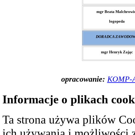
mgr Beata Malchrowi
logopeda
DORADCA ZAWODO
mgr Henryk Zając
opracowanie:
KOMP-AN
Informacje o plikach cook
Ta strona używa plików Coo
ich używania i możliwości