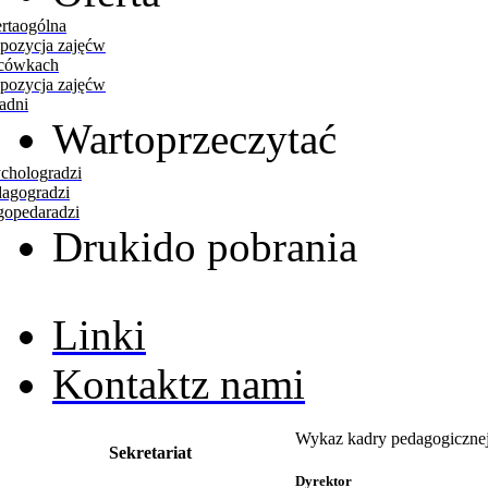
rta
ogólna
pozycja zajęć
w
acówkach
pozycja zajęć
w
adni
Warto
przeczytać
cholog
radzi
dagog
radzi
gopeda
radzi
Druki
do pobrania
Linki
Kontakt
z nami
Wykaz kadry pedagogiczne
Sekretariat
Dyrektor