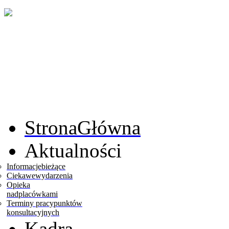
Strona
Główna
Aktualności
Informacje
bieżące
Ciekawe
wydarzenia
Opieka
nad
placówkami
Terminy pracy
punktów
konsultacyjnych
Kadra