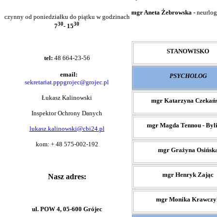
mgr Aneta Żebrowska -
neurlo
czynny od poniedziałku do piątku w godzinach
30
30
7
- 15
STANOWISKO
tel:
48 664-23-56
email:
PSYCHOLOG
sekretariat.pppgrojec@grojec.pl
Łukasz Kalinowski
mgr Katarzyna Czekań
Inspektor Ochrony Danych
mgr Magda Tennou - Byl
lukasz.kalinowski@cbi24.pl
kom: + 48 575-002-192
mgr Grażyna Osińsk
mgr Henryk Zając
Nasz adres:
mgr Monika Krawczy
ul. POW 4
,
05-600 Grójec