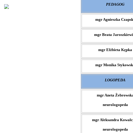
PEDAGOG
mgr Agnieszka Czaps
mgr Beata Jaroszkiewi
mgr Elżbieta Kępka
mgr Monika Stykows
LOGOPEDA
mgr Aneta Żebrowsk
neurologopeda
mgr Aleksandra Kowalc
neurologopeda